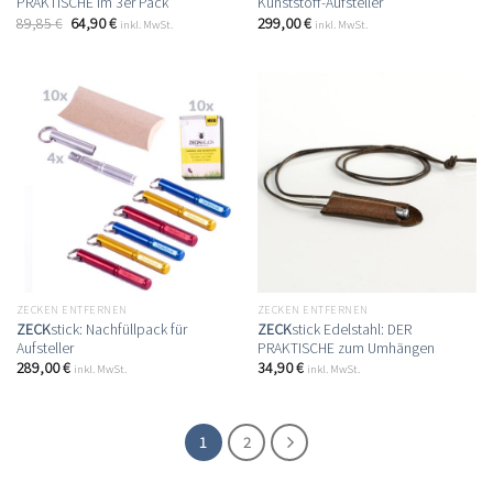
PRAKTISCHE im 3er Pack
Kunststoff-Aufsteller
89,85
€
64,90
€
299,00
€
inkl. MwSt.
inkl. MwSt.
ZECKEN ENTFERNEN
ZECKEN ENTFERNEN
ZECK
stick: Nachfüllpack für
ZECK
stick Edelstahl: DER
Aufsteller
PRAKTISCHE zum Umhängen
289,00
€
34,90
€
inkl. MwSt.
inkl. MwSt.
1
2