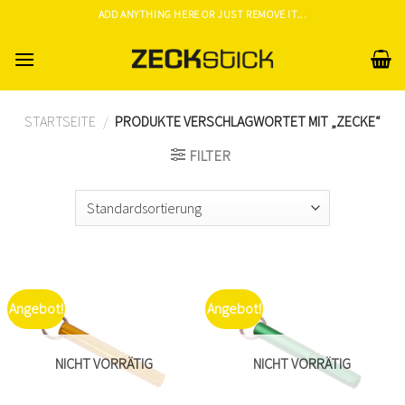
Skip
ADD ANYTHING HERE OR JUST REMOVE IT...
to
content
STARTSEITE
/
PRODUKTE VERSCHLAGWORTET MIT „ZECKE“
FILTER
Angebot!
Angebot!
NICHT VORRÄTIG
NICHT VORRÄTIG