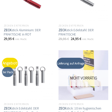
ZECKEN ENTFERNEN
ZECKEN ENTFERNEN
ZECK
stick Aluminium: DER
ZECK
stick Edelstahl: DER
PRAKTISCHE in ROT
PRAKTISCHE
29,95
€
29,95
€
24,95
€
inkl. MwSt.
inkl. MwSt.
Angebot!
Lieferung auf Anfrage
3er Pack
NICHT VORRÄTIG
ZECKEN ENTFERNEN
ZECKEN ENTFERNEN
ZECK
stick Edelstahl: DER
ZECK
stick: 10 im hygienischen