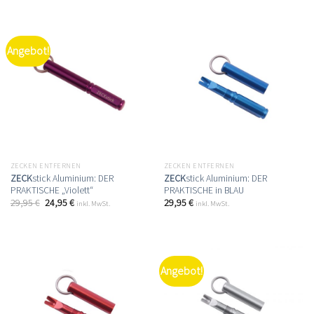
Angebot!
ZECKEN ENTFERNEN
ZECKEN ENTFERNEN
ZECK
stick Aluminium: DER
ZECK
stick Aluminium: DER
PRAKTISCHE „Violett“
PRAKTISCHE in BLAU
29,95
€
24,95
€
29,95
€
inkl. MwSt.
inkl. MwSt.
Angebot!