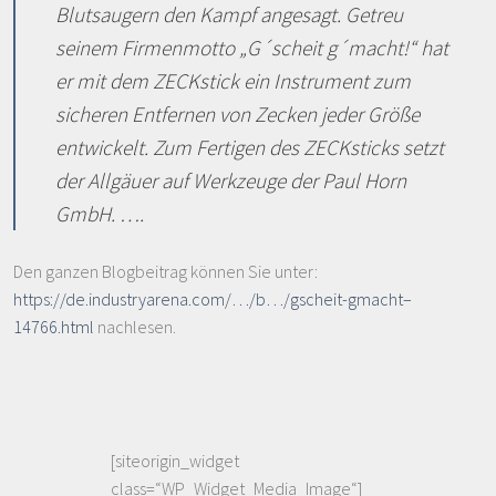
Blutsaugern den Kampf angesagt. Getreu
seinem Firmenmotto „G´scheit g´macht!“ hat
er mit dem ZECKstick ein Instrument zum
sicheren Entfernen von Zecken jeder Größe
entwickelt. Zum Fertigen des ZECKsticks setzt
der Allgäuer auf Werkzeuge der Paul Horn
GmbH. ….
Den ganzen Blogbeitrag können Sie unter:
https://de.industryarena.com/…/b…/gscheit-gmacht–
14766.html
nachlesen.
[siteorigin_widget
class=“WP_Widget_Media_Image“]