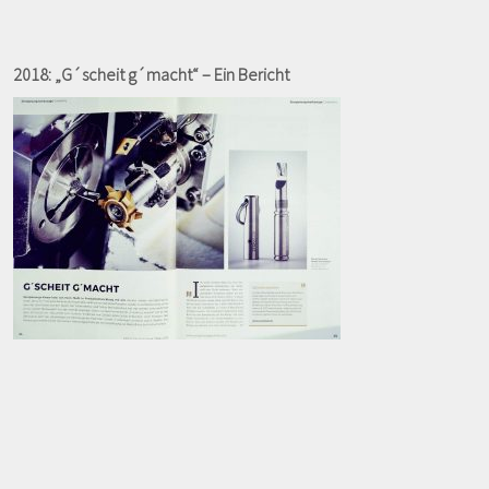
2018: „G´scheit g´macht“ – Ein Bericht