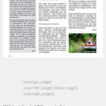
[siteorigin_widget
class=“WP_Widget_Media_Image“]
[/siteorigin_widget]