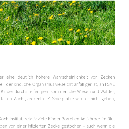
r eine deutlich höhere Wahrscheinlichkeit von Zecken
l der kindliche Organismus vielleicht anfälliger ist, an FSME
. Kinder durchstreifen gern sommerliche Wiesen und Wälder,
 fallen. Auch „zeckenfreie“ Spielplätze wird es nicht geben,
och-Institut, relativ viele Kinder Borrelien-Antikörper im Blut
ben von einer infizierten Zecke gestochen – auch wenn die