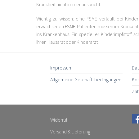
Krankheit nicht immer ausbricht.
Wichtig zu wissen: eine FSME verläuft bei Kinde
erwachsenen FSME-Patienten müssen im Krankenha
ins Krankenhaus. Ein spezieller Kinderimpfstoff s
Ihren Hausarzt oder Kinderarzt.
Impressum
Dat
Allgemeine Geschäftsbedingungen
Kon
Zah
Widerruf
Versand & Lieferung