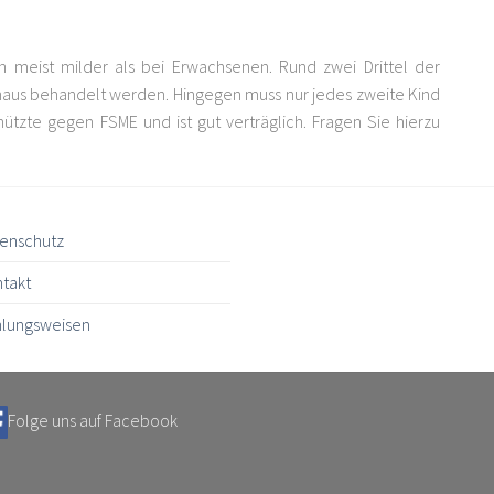
rn meist milder als bei Erwachsenen. Rund zwei Drittel der
us behandelt werden. Hingegen muss nur jedes zweite Kind
chützte gegen FSME und ist gut verträglich. Fragen Sie hierzu
enschutz
takt
lungsweisen
Folge uns auf Facebook