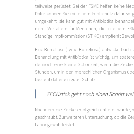
teilweise gerüstet: Bei der FSME helfen keine Me
Dafür können Sie mit einem Impfschutz dafür sor
umgekehrt: sie kann gut mit Antibiotika behandel
nicht. Vor allem für Menschen, die in einem FSM
Ständige Impfkommission (STIKO) empfiehlt Bewoh
Eine Borreliose (Lyme-Borreliose) entwickelt sich 
Behandlung mit Antibiotika ist wichtig, um späte
dennoch eine kleine Schonzeit, wenn die Zecke 
Stunden, um in den menschlichen Organismus über
besteht daher ein guter Schutz.
ZECKstick geht noch einen Schritt weit
Nachdem die Zecke erfolgreich entfernt wurde, 
geschraubt. Zur weiteren Untersuchung, ob die Zeck
Labor gewährleistet.