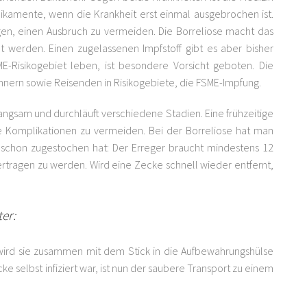
dikamente, wenn die Krankheit erst einmal ausgebrochen ist.
gen, einen Ausbruch zu vermeiden. Die Borreliose macht das
t werden. Einen zugelassenen Impfstoff gibt es aber bisher
E-Risikogebiet leben, ist besondere Vorsicht geboten. Die
nern sowie Reisenden in Risikogebiete, die FSME-Impfung.
langsam und durchläuft verschiedene Stadien. Eine frühzeitige
re Komplikationen zu vermeiden. Bei der Borreliose hat man
schon zugestochen hat: Der Erreger braucht mindestens 12
tragen zu werden. Wird eine Zecke schnell wieder entfernt,
er:
wird sie zusammen mit dem Stick in die Aufbewahrungshülse
e selbst infiziert war, ist nun der saubere Transport zu einem