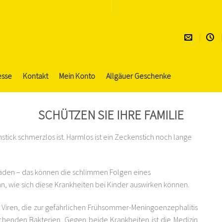
esse
Kontakt
Mein Konto
Allgäuer Geschenke
SCHÜTZEN SIE IHRE FAMILIE
tick schmerzlos ist. Harmlos ist ein Zeckenstich noch lange
äden – das können die schlimmen Folgen eines
n, wie sich diese Krankheiten bei Kinder auswirken können.
Viren, die zur gefährlichen Frühsommer-Meningoenzephalitis
chenden Bakterien. Gegen beide Krankheiten ist die Medizin