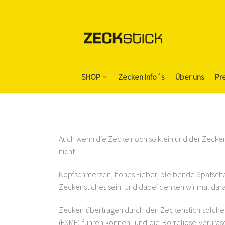
Skip
to
content
SHOP
Zecken Info´s
Über uns
Pr
Auch wenn die Zecke noch so klein und der Zeckens
nicht.
Kopfschmerzen, hohes Fieber, bleibende Spätsch
Zeckenstiches sein. Und dabei denken wir mal dara
Zecken übertragen durch den Zeckenstich solche 
(FSME) führen können, und die Borreliose veruras